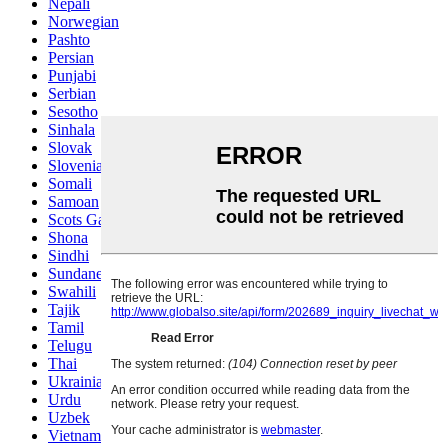
Nepali
Norwegian
Pashto
Persian
Punjabi
Serbian
Sesotho
Sinhala
Slovak
Slovenian
Somali
Samoan
Scots Gaelic
Shona
Sindhi
Sundanese
Swahili
Tajik
Tamil
Telugu
Thai
Ukrainian
Urdu
Uzbek
Vietnamese